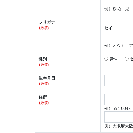
例）桜花 晃
フリガナ
セイ:
(必須)
例）オウカ 
性別
男性
(必須)
生年月日
(必須)
住所
(必須)
例）554-0042
例）大阪府大阪市