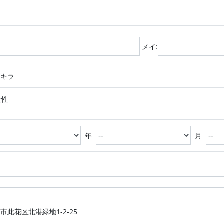
メイ:
アキラ
女性
年
月
此花区北港緑地1-2-25