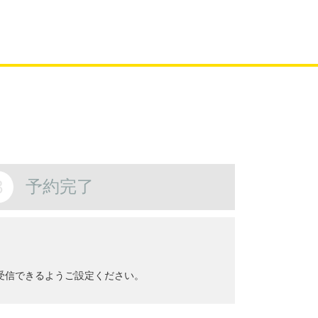
3
予約完了
ールを受信できるようご設定ください。